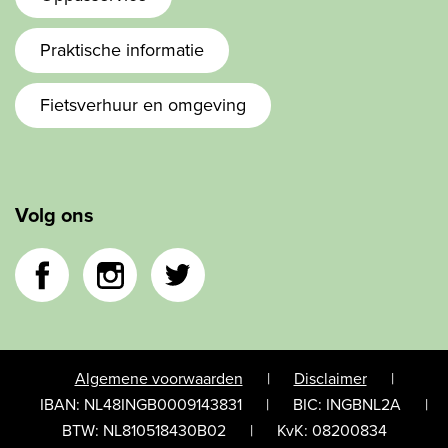
Praktische informatie
Fietsverhuur en omgeving
Volg ons
Facebook
Instagram
Twitter
Algemene voorwaarden
|
Disclaimer
|
IBAN: NL48INGB0009143831
|
BIC: INGBNL2A
|
BTW: NL810518430B02
|
KvK: 08200834