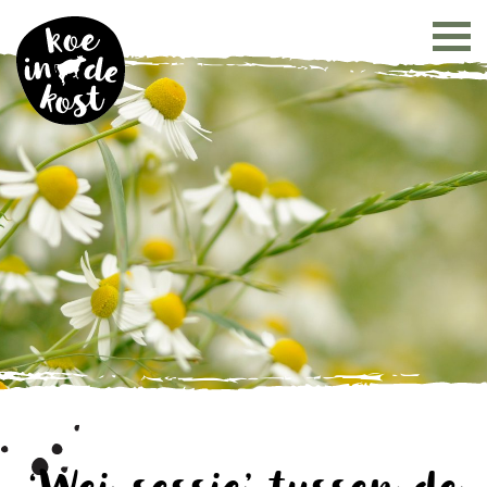
‘Wei-sessie’ tussen de