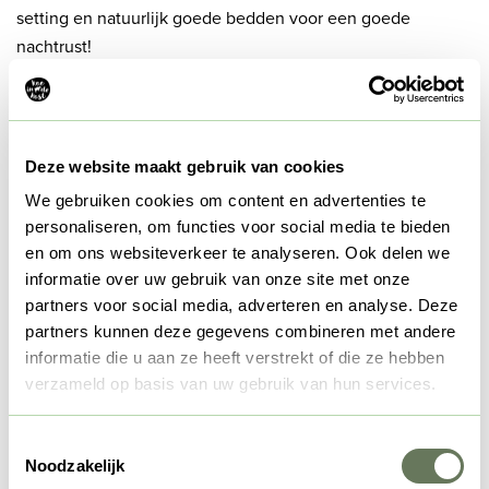
setting en natuurlijk goede bedden voor een goede
nachtrust!
Deze website maakt gebruik van cookies
We gebruiken cookies om content en advertenties te
Specifieke wensen of meer informatie?
personaliseren, om functies voor social media te bieden
en om ons websiteverkeer te analyseren. Ook delen we
informatie over uw gebruik van onze site met onze
Wij hebben een aantal standaard arrangementen
partners voor social media, adverteren en analyse. Deze
geselecteerd, maar uiteraard is het ook mogelijk om bij ons
partners kunnen deze gegevens combineren met andere
een arrangement op maat te boeken.
informatie die u aan ze heeft verstrekt of die ze hebben
verzameld op basis van uw gebruik van hun services.
Ruimtes
Capaciteit: 2-30 personen I één Groepsgrondulow die
Toestemmingsselectie
Noodzakelijk
geschikt is voor groepen tot 30 personen I 3 Grondulows