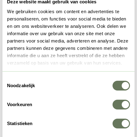
Deze website maakt gebruik van cookies
We gebruiken cookies om content en advertenties te
Graag tot ziens op de boerderij!
personaliseren, om functies voor social media te bieden
en om ons websiteverkeer te analyseren. Ook delen we
informatie over uw gebruik van onze site met onze
We hopen dat we je nieuwsgierig hebben gemaakt over
partners voor social media, adverteren en analyse. Deze
Koe in de Kost. Ben je benieuwd naar reacties van anderen
partners kunnen deze gegevens combineren met andere
over hun verblijf op de boerderij? Bekijk dan onze
Zoover
informatie die u aan ze heeft verstrekt of die ze hebben
pagina
of
Google Reviews
. We zouden het in ieder geval
verzameld op basis van uw gebruik van hun services.
super leuk vinden om je te verwelkomen bij Koe in de Kost.
Toestemmingsselectie
Hartelijke groeten,
Noodzakelijk
Boer Frans, boerin Truus en boer Lenn
Voorkeuren
Statistieken