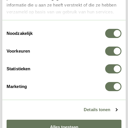
gasten. We hebben standaard (diepgevroren)
informatie die u aan ze heeft verstrekt of die ze hebben
vleespakketten die precies in één vriesvak passen en die je
verzameld op basis van uw gebruik van hun services.
dus makkelijk na verblijf mee naar huis kan nemen. Wil je
zelf kaas maken, wees je er dan van bewust dat je hier een
Toestemmingsselectie
hele dag mee bezig bent.
Noodzakelijk
Op zoek naar meer
Voorkeuren
informatie?
Statistieken
Koe in de Kost
Marketing
Bestel een vleespakket
Details tonen
Boerderijleven
Alles toestaan