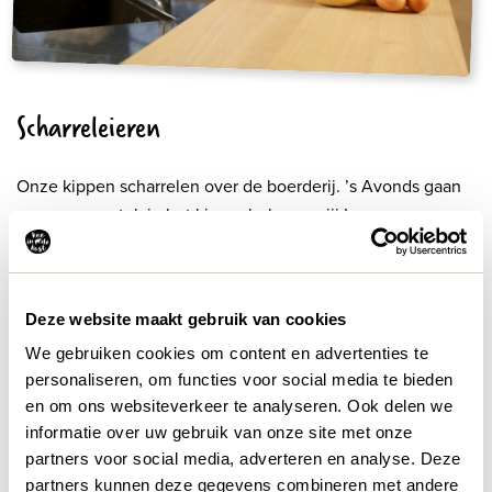
Scharreleieren
Onze kippen scharrelen over de boerderij. ’s Avonds gaan
ze graag op stok in het kippenhok, waar jij ’s morgens
eieren kan rapen voor bij het ontbijt. Maar kijk niet verbaast
op als je ook op andere plekken eieren vindt.
Deze website maakt gebruik van cookies
We gebruiken cookies om content en advertenties te
Handig om te weten.
personaliseren, om functies voor social media te bieden
en om ons websiteverkeer te analyseren. Ook delen we
informatie over uw gebruik van onze site met onze
partners voor social media, adverteren en analyse. Deze
Melk, eieren en groente delen we graag gratis met onze
partners kunnen deze gegevens combineren met andere