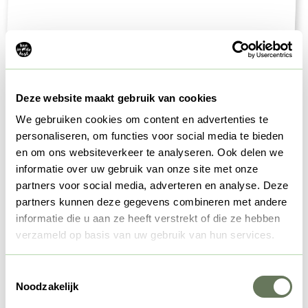
Bis schon ganz bald auf dem Bauernhof!
Deze website maakt gebruik van cookies
Wir hoffen deine Neugierde auf Koe in de Kost geweckt zu
We gebruiken cookies om content en advertenties te
haben. Bist du neugierig auf die Reaktionen anderer über
personaliseren, om functies voor social media te bieden
ihren Aufenthalt auf dem Bauernhof geworden? Schaue dir
en om ons websiteverkeer te analyseren. Ook delen we
dann unsere
Zoover
Seite an. Wir würden uns auf jeden Fall
informatie over uw gebruik van onze site met onze
enorm freuen, dich bei Koe in de Kost willkommen heißen
partners voor social media, adverteren en analyse. Deze
zu dürfen.
partners kunnen deze gegevens combineren met andere
informatie die u aan ze heeft verstrekt of die ze hebben
verzameld op basis van uw gebruik van hun services.
Herzliche Grüße,
Toestemmingsselectie
Bauer Frans & Bäuerin Truus
Noodzakelijk
Lenn und Loes