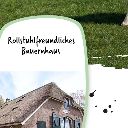
Rollstuhlfreundliches
Bauernhaus
Ein Bauernhaus mit Platz für 8
Bewohner
Schaue Dir unser
Bauernhaus an