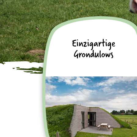
Einzigartige
Grondulows
Genieße Deinen Urlaub in sechs
einzigartigen Ferienhäusern
zwischen den Kühen
Schaue Dir unsere
Grondulows an