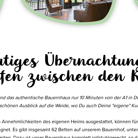
artiges Übernachtun
afen zwischen den 
nd das authentische Bauernhaus nur 10 Minuten von der A1 in De
schönen Ausblick auf die Weide, wo Du auch Deine "eigene" Ku
len Annehmlichkeiten des eigenen Heims ausgestattet, können fü
net. Es gibt insgesamt 62 Betten auf unserem Bauernhof, unter
iten. Dazu ist unser Bauernhaus komplett rollstuhlgerecht, so d