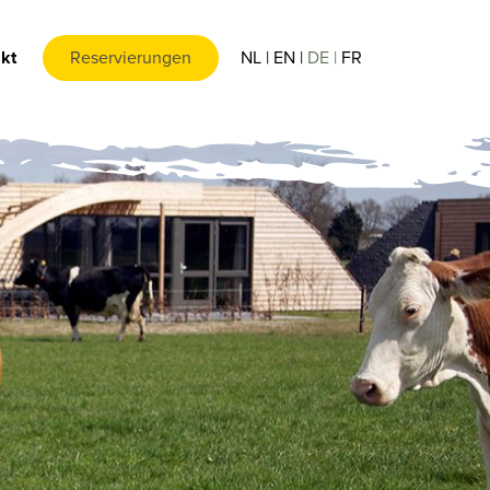
kt
Reservierungen
NL
EN
DE
FR