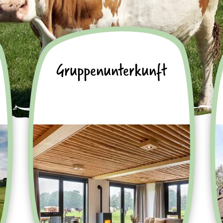
Gruppenunterkunft
Ein einzigartiger Öko-
Gruppenaufenthalt für große
Gruppen von bis zu 40 Personen
Gruppenunterkünfte
anzeigen