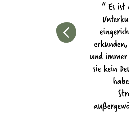
l dort und kommen sicher
Es ist
re alt) haben eine riesen
Unterkun
m es so viel zu erkunden
eingeric
rfen mithelfen beim Kühe-
erkunden, 
tern der Kälber und
und immer 
den Brutkästen holen und
sie kein D
eiten), sehr kinderliebe
habe
auernhof ist sehr gut auf
Str
lt...
außergewöh