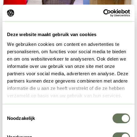
Großartige Gaststätten
Deze website maakt gebruik van cookies
We gebruiken cookies om content en advertenties te
Falls Du auf der Suche nach einem schönen Platz für ein
personaliseren, om functies voor social media te bieden
Restaurant bist, können wir dir folgende Gaststätten in der
en om ons websiteverkeer te analyseren. Ook delen we
Nähe von 'Koe in de Kost' auf Grundlage von Tips von
informatie over uw gebruik van onze site met onze
unseren Feriengästen empfehlen.
partners voor social media, adverteren en analyse. Deze
partners kunnen deze gegevens combineren met andere
Brasserie Dertien
befindet sich im Zentrum von Heeten
informatie die u aan ze heeft verstrekt of die ze hebben
und ist einfach mit dem Fahrrad zu erreichen.
Zaal
verzameld op basis van uw gebruik van hun services.
Restaurant Reimink
in Heeten hat einen Minigolf-Kurs und
einen Spielplatz und ist zu Fuß erreichbar!
Eten bij Pa &
Toestemmingsselectie
Ma
in Schalkhaar, ist ein kleine Fahrstrecke entfernt, aber
Noodzakelijk
dafür sehr schön anzusehen!
't Pannekoekhuis Lettele
in
Lettele, auch erreichbar mit dem Fahrrad oder dem